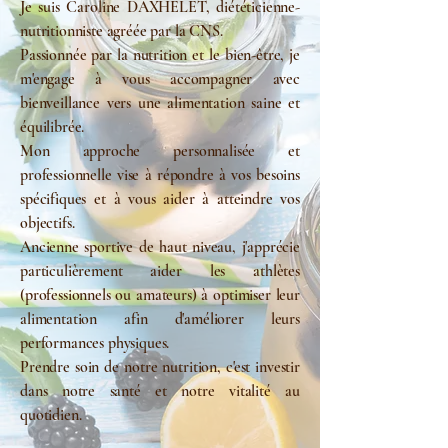
Je suis Caroline DAXHELET, diététicienne-
nutritionniste agréée par la CNS.
Passionnée par la nutrition et le bien-être, je
m'engage à vous accompagner avec
bienveillance vers une alimentation saine et
équilibrée.
Mon approche personnalisée et
professionnelle vise à répondre à vos besoins
spécifiques et à vous aider à atteindre vos
objectifs.
Ancienne sportive de haut niveau, j'apprécie
particulièrement aider les athlètes
(professionnels ou amateurs) à optimiser leur
alimentation afin d'améliorer leurs
performances physiques.
Prendre soin de notre nutrition, c'est investir
dans notre santé et notre vitalité au
quotidien.